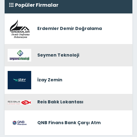
Popüler Firmalar
Erdemler Demir Doğralama
Seymen Teknoloji
İzay Zemin
Reis Balık Lokantası
QNB Finans Bank Çarşı Atm