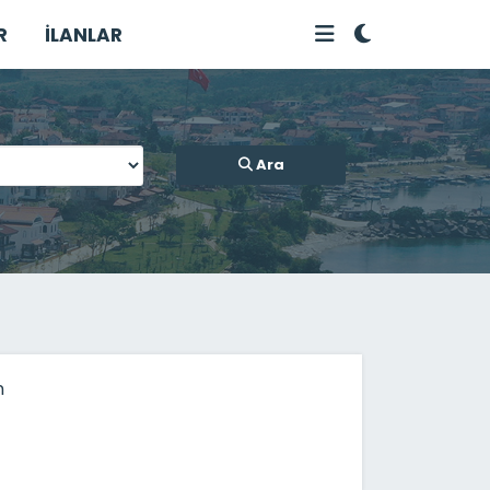
R
İLANLAR
Ara
n