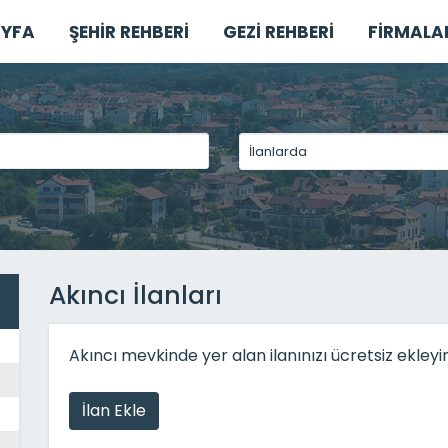
YFA
ŞEHİR REHBERİ
GEZİ REHBERİ
FİRMALA
Akıncı İlanları
Akıncı mevkinde yer alan ilanınızı ücretsiz ekleyi
İlan Ekle