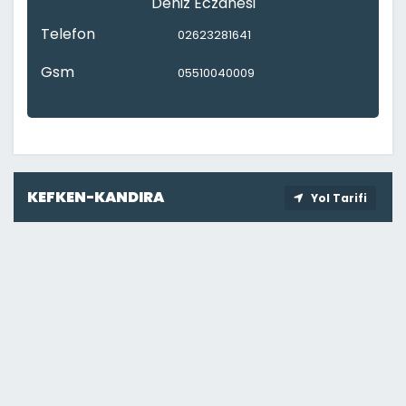
Deniz Eczanesi
Telefon
02623281641
Gsm
05510040009
KEFKEN-KANDIRA
Yol Tarifi