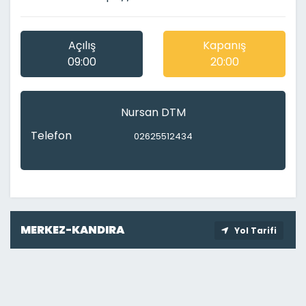
Açılış
Kapanış
09:00
20:00
Nursan DTM
Telefon
02625512434
MERKEZ-KANDIRA
Yol Tarifi