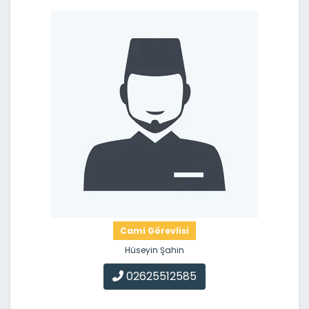
Cami Görevlisi
Hüseyin Şahin
02625512585