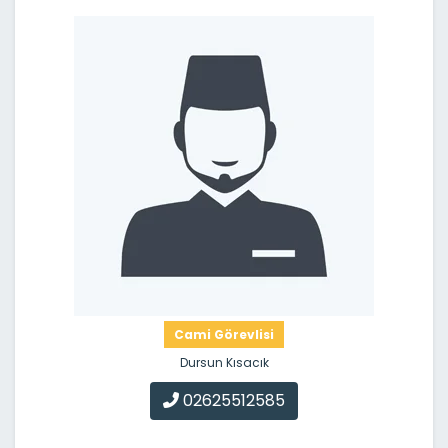
Cami Görevlisi
Dursun Kısacık
02625512585