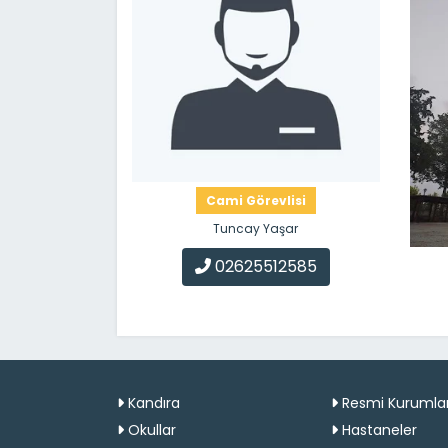
Cami Görevlisi
Tuncay Yaşar
02625512585
Kandıra
Resmi Kurumla
Okullar
Hastaneler