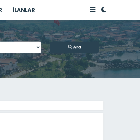
R
İLANLAR
Ara