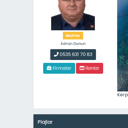
Muhtar
Adnan Dursun
0535 631 70 83
Firmalar
İlanlar
Kerp
Plajlar