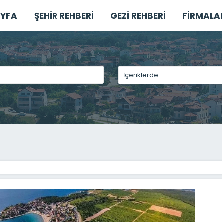
YFA
ŞEHİR REHBERİ
GEZİ REHBERİ
FİRMALA