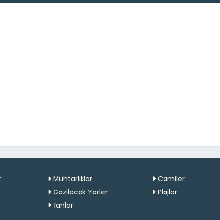
r
Muhtarlıklar
Camiler
Gezilecek Yerler
Plajlar
İlanlar