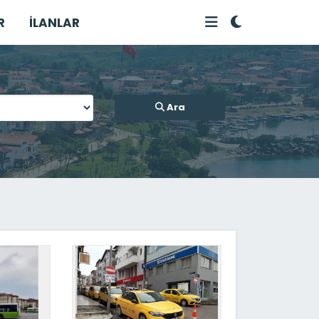
R
İLANLAR
Ara