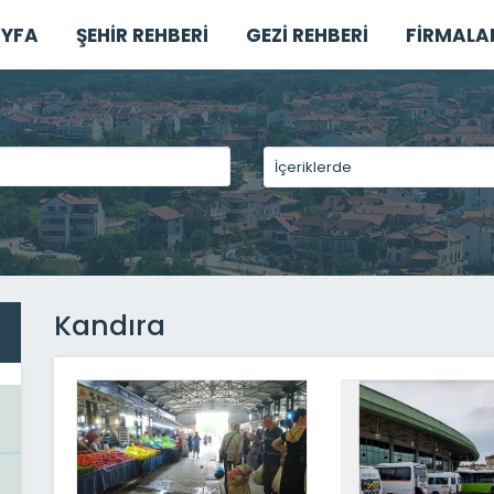
YFA
ŞEHİR REHBERİ
GEZİ REHBERİ
FİRMALA
Kandıra